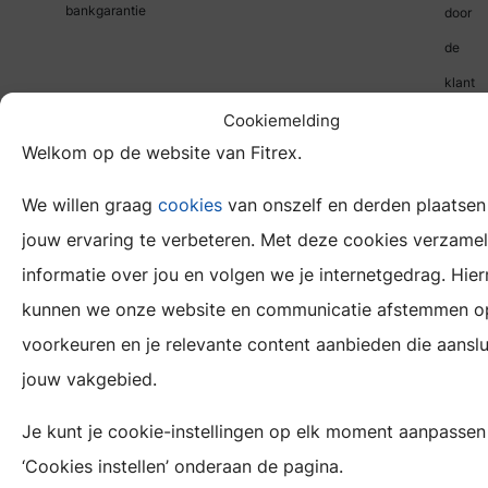
bankgarantie
door
de
klant
Cookiemelding
Welkom op de website van Fitrex.
Voo
We willen graag
cookies
van onszelf en derden plaatse
Een
jouw ervaring te verbeteren. Met deze cookies verzame
scherp
informatie over jou en volgen we je internetgedrag. Hie
tarief
kunnen we onze website en communicatie afstemmen o
ten
voorkeuren en je relevante content aanbieden die aanslui
opzich
jouw vakgebied.
van
Je kunt je cookie-instellingen op elk moment aanpassen
bankga
‘Cookies instellen’ onderaan de pagina.
bij