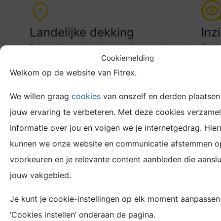
Landelijke dekking
Inz
Samenwerking met meerdere erkende energieadviseurs in
Direct
Cookiemelding
heel Nederland
inzicht
Welkom op de website van Fitrex.
in
de
We willen graag
cookies
van onszelf en derden plaatse
Snel
energi
jouw ervaring te verbeteren. Met deze cookies verzame
Binnen 1 werkdag een afspraak en na opname binnen 5
van
informatie over jou en volgen we je internetgedrag. Hie
werkdagen een energielabel
de
kunnen we onze website en communicatie afstemmen o
wonin
voorkeuren en je relevante content aanbieden die aanslui
jouw vakgebied.
Je kunt je cookie-instellingen op elk moment aanpassen
Voo
‘Cookies instellen’ onderaan de pagina.
Een